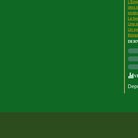
L'Engo
Vers l
proté
Le bou
Une p
Un sy
thora
DER
V
Depu