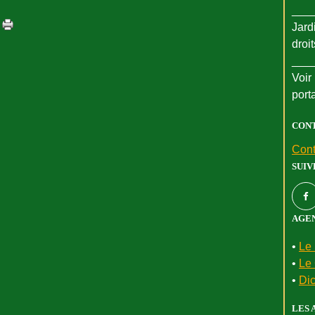
___
Jard
droi
___
Voir 
port
CON
Cont
SUIV
AGEN
•
Le 
•
Le 
•
Dic
LES 