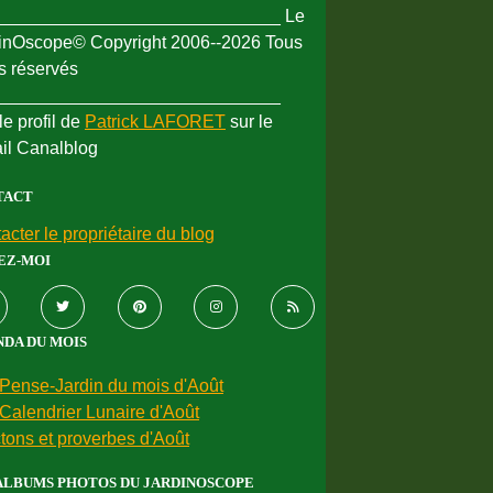
_____________________________ Le
inOscope© Copyright 2006--2026 Tous
ts réservés
_____________________________
le profil de
Patrick LAFORET
sur le
ail Canalblog
TACT
acter le propriétaire du blog
EZ-MOI
DA DU MOIS
Pense-Jardin du mois d'Août
Calendrier Lunaire d'Août
tons et proverbes d'Août
ALBUMS PHOTOS DU JARDINOSCOPE