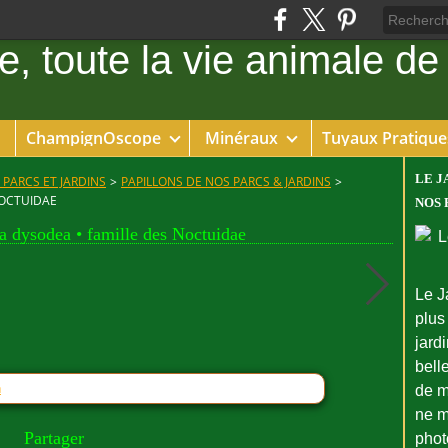
ChampignOscope
Minéraux
Tuyaux Pratique
LE J
 PARCS ET JARDINS
>
PAPILLONS DE NOS PARCS & JARDINS
>
NOCTUIDAE
NOS 
ra dysodea • famille des Noctuidae
Le J
plus
jard
bell
n
de m
ne m
Partager
phot