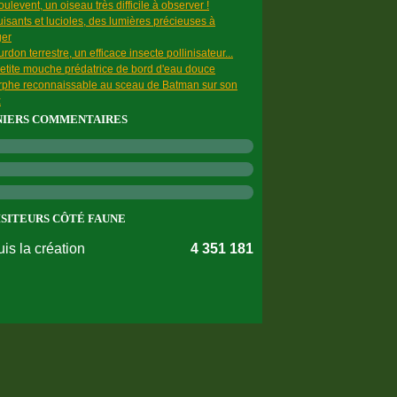
ulevent, un oiseau très difficile à observer !
uisants et lucioles, des lumières précieuses à
ger
rdon terrestre, un efficace insecte pollinisateur...
etite mouche prédatrice de bord d'eau douce
rphe reconnaissable au sceau de Batman sur son
x
NIERS COMMENTAIRES
ISITEURS CÔTÉ FAUNE
is la création
4 351 181