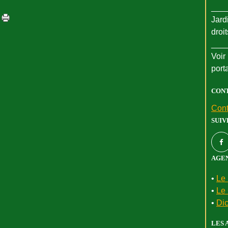
___
Jard
droi
___
Voir 
port
CON
Cont
SUIV
AGEN
•
Le 
•
Le 
•
Dic
LES 