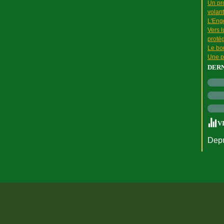
Un pr
volant
L'Engo
Vers l
proté
Le bou
Une p
DER
V
Depu