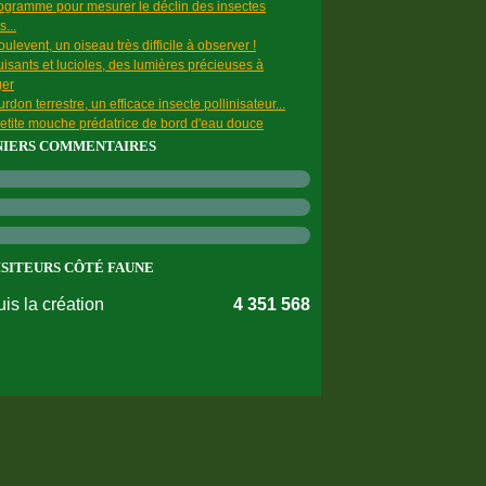
ogramme pour mesurer le déclin des insectes
s...
ulevent, un oiseau très difficile à observer !
uisants et lucioles, des lumières précieuses à
ger
rdon terrestre, un efficace insecte pollinisateur...
etite mouche prédatrice de bord d'eau douce
NIERS COMMENTAIRES
ISITEURS CÔTÉ FAUNE
is la création
4 351 568