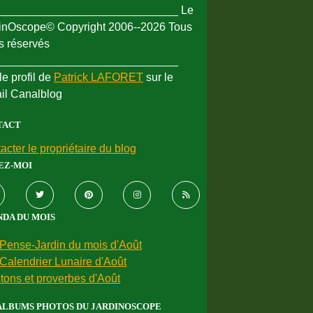
_____________________________ Le
inOscope© Copyright 2006--2026 Tous
ts réservés
_____________________________
le profil de
Patrick LAFORET
sur le
ail Canalblog
TACT
acter le propriétaire du blog
EZ-MOI
DA DU MOIS
Pense-Jardin du mois d'Août
Calendrier Lunaire d'Août
tons et proverbes d'Août
ALBUMS PHOTOS DU JARDINOSCOPE