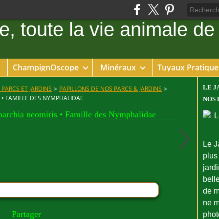
ChampignOscope
Minéraux
Tuyaux Pratique
LE J
 PARCS ET JARDINS
>
PAPILLONS DE NOS PARCS & JARDINS
>
 • FAMILLE DES NYMPHALIDAE
NOS 
parchia neomiris • Famille des Nymphalidae
Le J
plus
jard
bell
de m
ne m
Partager
phot