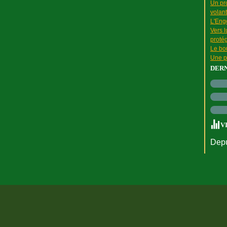
Un pr
volant
L'Engo
Vers l
proté
Le bou
Une p
DER
V
Depu