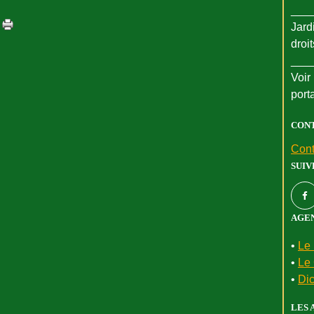
___
Jard
droi
___
Voir 
port
CON
Cont
SUIV
AGEN
•
Le 
•
Le 
•
Dic
LES 