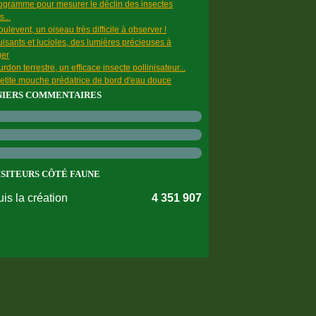
ogramme pour mesurer le déclin des insectes
s...
ulevent, un oiseau très difficile à observer !
uisants et lucioles, des lumières précieuses à
ger
rdon terrestre, un efficace insecte pollinisateur...
etite mouche prédatrice de bord d'eau douce
NIERS COMMENTAIRES
ISITEURS CÔTÉ FAUNE
is la création
4 351 907