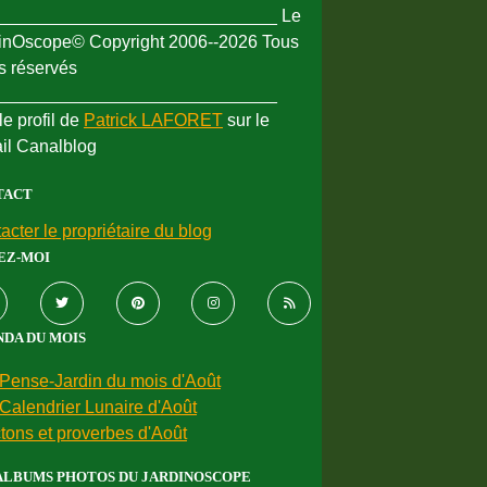
_____________________________ Le
inOscope© Copyright 2006--2026 Tous
ts réservés
_____________________________
le profil de
Patrick LAFORET
sur le
ail Canalblog
TACT
acter le propriétaire du blog
EZ-MOI
DA DU MOIS
Pense-Jardin du mois d'Août
Calendrier Lunaire d'Août
tons et proverbes d'Août
ALBUMS PHOTOS DU JARDINOSCOPE