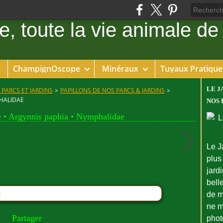
ChampignOscope
Minéraux
Tuyaux Pratique
LE J
 PARCS ET JARDINS
>
PAPILLONS DE NOS PARCS & JARDINS
>
PHALIDAE
NOS 
 • Argynnis paphia • Nymphalidae
Le J
plus
jard
bell
n
de m
ne m
Partager
phot