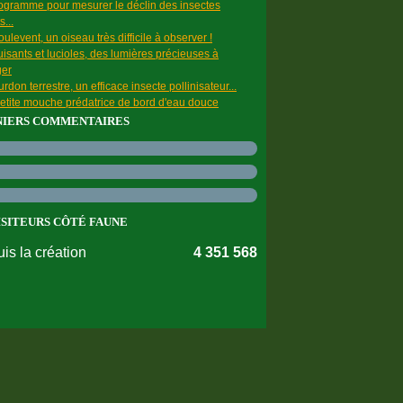
ogramme pour mesurer le déclin des insectes
s...
ulevent, un oiseau très difficile à observer !
uisants et lucioles, des lumières précieuses à
ger
rdon terrestre, un efficace insecte pollinisateur...
etite mouche prédatrice de bord d'eau douce
NIERS COMMENTAIRES
ISITEURS CÔTÉ FAUNE
is la création
4 351 568