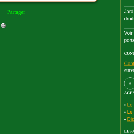
___
Partager
Jard
droi
___
Voir 
port
CON
Cont
SUIV
AGEN
•
Le 
•
Le 
•
Dic
LES 