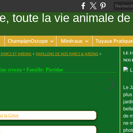
ChampignOscope
Minéraux
Tuyaux Pratique
LE J
 PARCS ET JARDINS
>
PAPILLONS DE NOS PARCS & JARDINS
>
NOS 
ias crocea • Famille: Pieridae
Le J
plus
jard
bell
ur la Corse
de m
ne m
phot
n