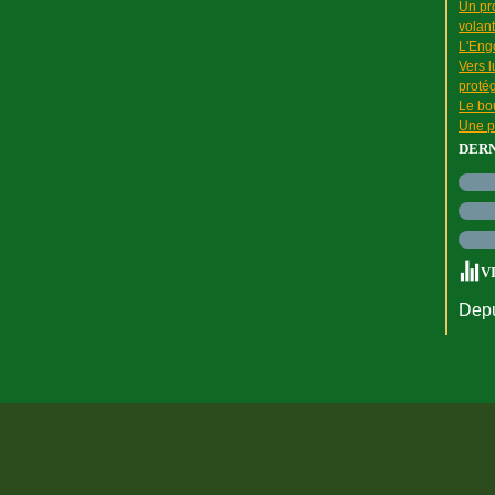
Un pr
volant
L'Engo
Vers l
proté
Le bou
Une p
DER
V
Depu