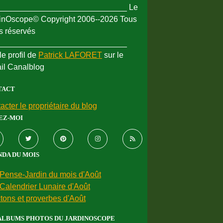
_____________________________ Le
inOscope© Copyright 2006--2026 Tous
ts réservés
_____________________________
le profil de
Patrick LAFORET
sur le
ail Canalblog
TACT
acter le propriétaire du blog
EZ-MOI
DA DU MOIS
Pense-Jardin du mois d'Août
Calendrier Lunaire d'Août
tons et proverbes d'Août
ALBUMS PHOTOS DU JARDINOSCOPE