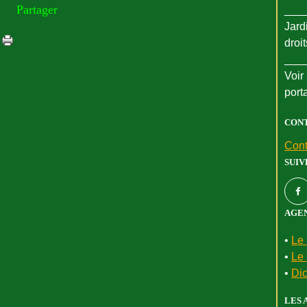
Partager
___
Jard
droi
___
Voir 
port
CON
Cont
SUIV
AGEN
•
Le 
•
Le 
•
Dic
LES 