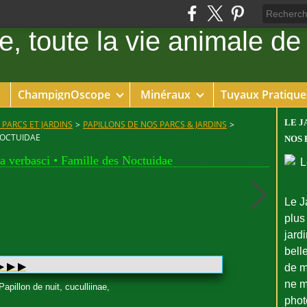
ChampignOscope
Minéraux
Tuyaux Pratique
LE J
 PARCS ET JARDINS
>
PAPILLONS DE NOS PARCS & JARDINS
>
 NOCTUIDAE
NOS 
a verbasci • Famille des Noctuidae
Le J
plus
jard
bell
 ▶︎ ▶︎
de m
ne m
apillon de nuit, cuculliinae,
phot