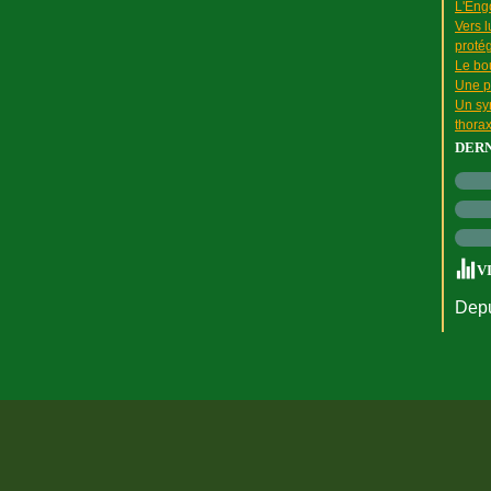
L'Engo
Vers l
proté
Le bou
Une p
Un sy
thora
DER
V
Depu