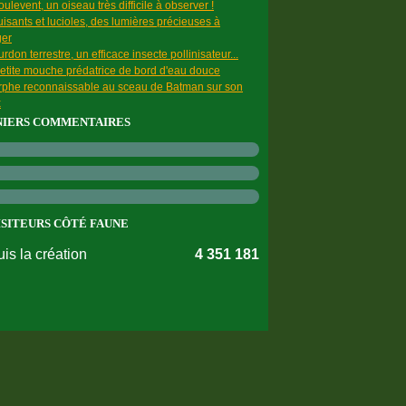
ulevent, un oiseau très difficile à observer !
uisants et lucioles, des lumières précieuses à
ger
rdon terrestre, un efficace insecte pollinisateur...
etite mouche prédatrice de bord d'eau douce
rphe reconnaissable au sceau de Batman sur son
x
NIERS COMMENTAIRES
ISITEURS CÔTÉ FAUNE
is la création
4 351 181