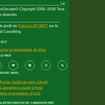
_____________________________ Le
inOscope© Copyright 2006--2026 Tous
ts réservés
_____________________________
le profil de
Patrick LAFORET
sur le
ail Canalblog
TACT
acter le propriétaire du blog
EZ-MOI
DA DU MOIS
Pense-Jardin du mois d'Août
Calendrier Lunaire d'Août
tons et proverbes d'Août
ALBUMS PHOTOS DU JARDINOSCOPE