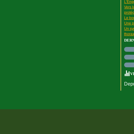
L'Engo
Vers l
proté
Le bou
Une p
Un sy
thora
DER
V
Depu