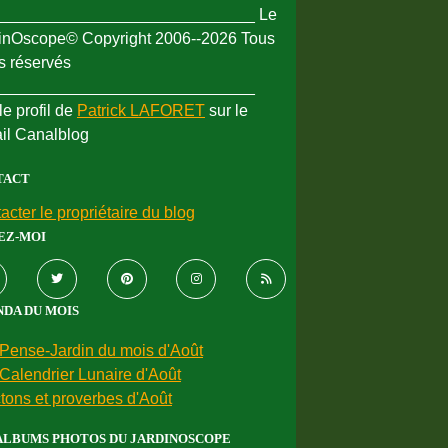
_____________________________ Le
inOscope© Copyright 2006--2026 Tous
ts réservés
_____________________________
le profil de
Patrick LAFORET
sur le
ail Canalblog
TACT
acter le propriétaire du blog
EZ-MOI
DA DU MOIS
Pense-Jardin du mois d'Août
Calendrier Lunaire d'Août
tons et proverbes d'Août
ALBUMS PHOTOS DU JARDINOSCOPE