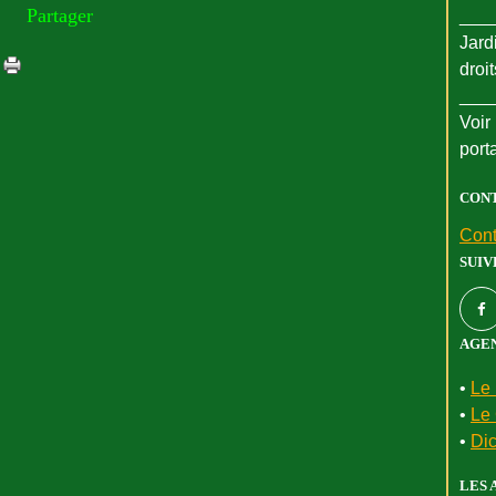
Partager
___
Jard
droi
___
Voir 
port
CON
Cont
SUIV
AGEN
•
Le 
•
Le 
•
Dic
LES 