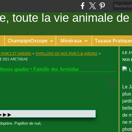
ChampignOscope
Minéraux
Tuyaux Pratique
LE J
 PARCS ET JARDINS
>
PAPILLONS DE NOS PARCS & JARDINS
>
E DES ARCTIIDAE
NOS 
ithosia quadra • Famille des Arctiidae
Le J
plus
jard
bell
 ▶︎ ▶︎
de m
ne m
doptère, Papillon de nuit,
phot