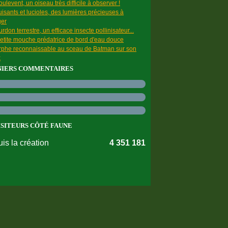
ulevent, un oiseau très difficile à observer !
uisants et lucioles, des lumières précieuses à
ger
rdon terrestre, un efficace insecte pollinisateur...
etite mouche prédatrice de bord d'eau douce
rphe reconnaissable au sceau de Batman sur son
x
NIERS COMMENTAIRES
ISITEURS CÔTÉ FAUNE
is la création
4 351 181