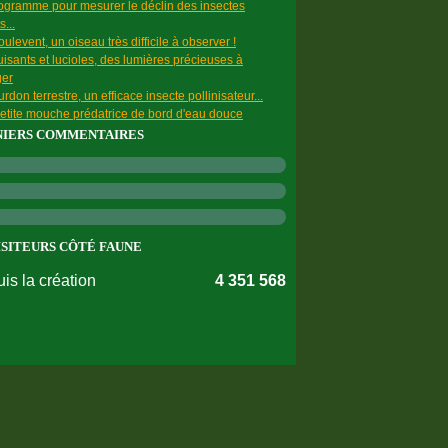
ogramme pour mesurer le déclin des insectes
s...
ulevent, un oiseau très difficile à observer !
uisants et lucioles, des lumières précieuses à
ger
rdon terrestre, un efficace insecte pollinisateur...
etite mouche prédatrice de bord d'eau douce
NIERS COMMENTAIRES
ISITEURS CÔTÉ FAUNE
is la création
4 351 568