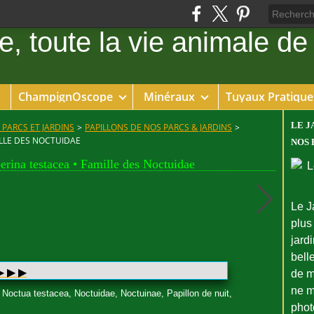
ChampignOscope
Minéraux
Tuyaux Pratique
LE J
 PARCS ET JARDINS
>
PAPILLONS DE NOS PARCS & JARDINS
>
ILLE DES NOCTUIDAE
NOS 
erina testacea • Famille des Noctuidae
Le J
plus
jard
bell
 ▶︎ ▶︎
de m
ne m
 Noctua testacea, Noctuidae, Noctuinae, Papillon de nuit,
phot