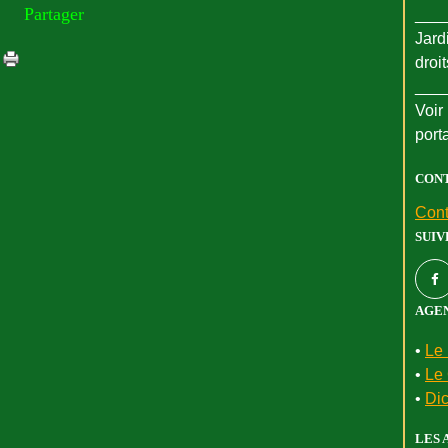
Partager
___
Jard
droi
___
Voir 
port
CON
Cont
SUIV
AGEN
•
Le 
•
Le 
•
Dic
LES 