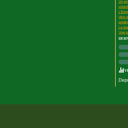
Un pr
volant
L'Engo
Vers l
proté
Le bou
Une p
DER
V
Depu