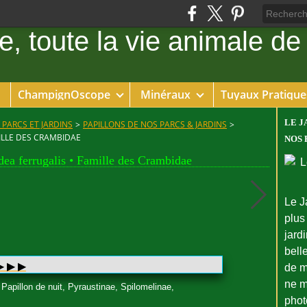
ChampignOscope
Minéraux
Tuyaux Pratique
LE J
 PARCS ET JARDINS
>
PAPILLONS DE NOS PARCS & JARDINS
>
ILLE DES CRAMBIDAE
NOS 
dea ferrugalis • Famille des Crambidae
Le J
plus
jard
bell
 ▶︎ ▶︎
de m
ne m
Papillon de nuit, Pyraustinae, Spilomelinae,
phot