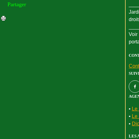
Partager
___
Jard
droi
___
Voir 
port
CON
Cont
SUIV
AGEN
•
Le 
•
Le 
•
Dic
LES 