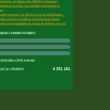
ulevent, un oiseau très difficile à observer !
uisants et lucioles, des lumières précieuses à
ger
rdon terrestre, un efficace insecte pollinisateur...
etite mouche prédatrice de bord d'eau douce
rphe reconnaissable au sceau de Batman sur son
x
NIERS COMMENTAIRES
ISITEURS CÔTÉ FAUNE
is la création
4 351 181