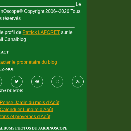
_____________________________ Le
inOscope© Copyright 2006--2026 Tous
ts réservés
_____________________________
le profil de
Patrick LAFORET
sur le
ail Canalblog
TACT
acter le propriétaire du blog
EZ-MOI
DA DU MOIS
Pense-Jardin du mois d'Août
Calendrier Lunaire d'Août
tons et proverbes d'Août
ALBUMS PHOTOS DU JARDINOSCOPE