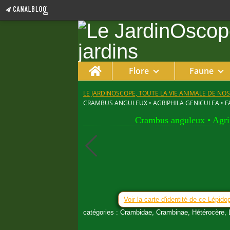
Home
Flore
Faune
LE JARDINOSCOPE, TOUTE LA VIE ANIMALE DE NOS
CRAMBUS ANGULEUX • AGRIPHILA GENICULEA • F
Crambus anguleux • Agrip
Voir la carte d'identité de ce Lépido
catégories : Crambidae, Crambinae, Hétérocère, L