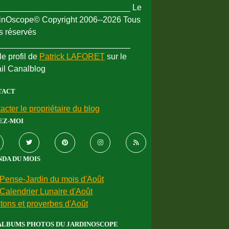
_____________________________ Le
inOscope© Copyright 2006--2026 Tous
ts réservés
_____________________________
le profil de
Patrick LAFORET
sur le
ail Canalblog
TACT
acter le propriétaire du blog
EZ-MOI
DA DU MOIS
Pense-Jardin du mois d'Août
Calendrier Lunaire d'Août
tons et proverbes d'Août
ALBUMS PHOTOS DU JARDINOSCOPE