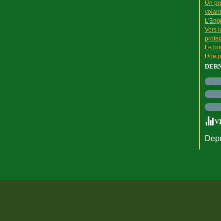
Un pr
volant
L'Engo
Vers l
proté
Le bou
Une p
DER
V
Depu