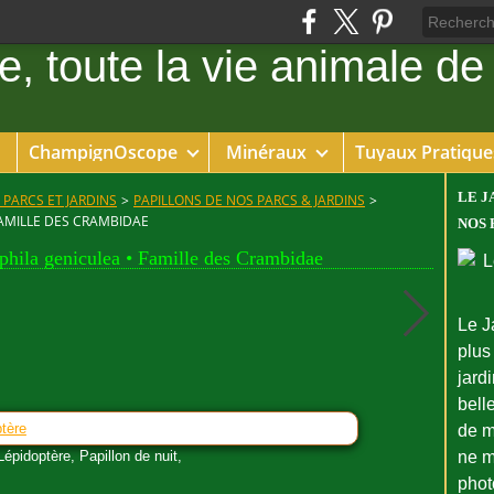
ChampignOscope
Minéraux
Tuyaux Pratique
LE J
 PARCS ET JARDINS
>
PAPILLONS DE NOS PARCS & JARDINS
>
AMILLE DES CRAMBIDAE
NOS 
hila geniculea • Famille des Crambidae
Le J
plus
jard
bell
ptère
de m
épidoptère, Papillon de nuit,
ne m
phot