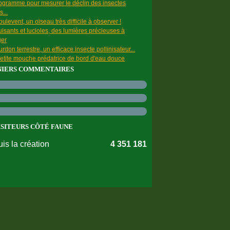
ogramme pour mesurer le déclin des insectes
s...
ulevent, un oiseau très difficile à observer !
uisants et lucioles, des lumières précieuses à
ger
rdon terrestre, un efficace insecte pollinisateur...
etite mouche prédatrice de bord d'eau douce
NIERS COMMENTAIRES
ISITEURS CÔTÉ FAUNE
is la création
4 351 181