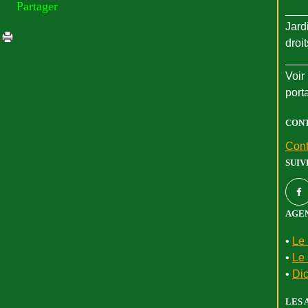
Partager
___
Jard
droi
___
Voir 
port
CON
Cont
SUIV
AGEN
•
Le 
•
Le 
•
Dic
LES 